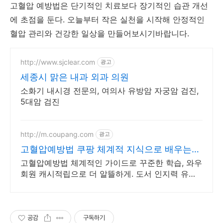
고혈압 예방법은 단기적인 치료보다 장기적인 습관 개선
에 초점을 둔다. 오늘부터 작은 실천을 시작해 안정적인
혈압 관리와 건강한 일상을 만들어보시기바랍니다.
http://www.sjclear.com
광고
세종시 맑은 내과 외과 의원
소화기 내시경 전문의, 여의사 유방암 자궁암 검진,
5대암 검진
http://m.coupang.com
광고
고혈압예방법 쿠팡 체계적 지식으로 배우는
학습
고혈압예방법 체계적인 가이드로 꾸준한 학습, 와우
회원 캐시적립으로 더 알뜰하게. 도서 인지력 유지
활동, 와우회원 30일 무료반품으로 부담 없이 경험
하세요.
공감
구독하기