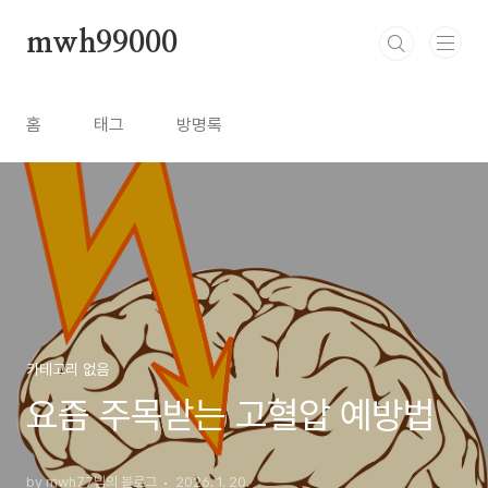
본문 바로가기
mwh99000
홈
태그
방명록
카테고리 없음
요즘 주목받는 고혈압 예방법
by mwh77님의 블로그
2026. 1. 20.