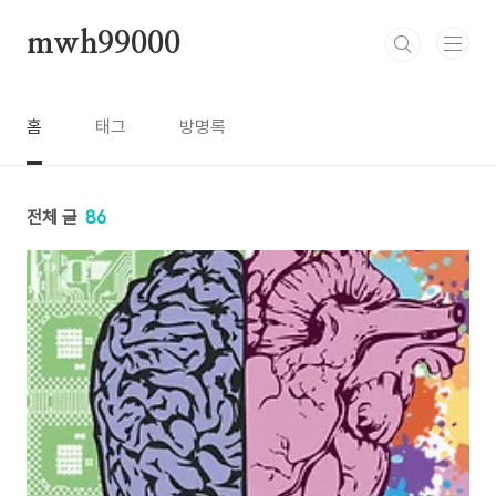
본문 바로가기
mwh99000
홈
태그
방명록
전체 글
86